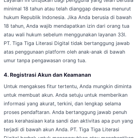
Layanan ini ditujukan bagi pengguna yang telah berusia
minimal 18 tahun atau telah dianggap dewasa menurut
hukum Republik Indonesia. Jika Anda berusia di bawah
18 tahun, Anda wajib mendapatkan izin dari orang tua
atau wali hukum sebelum menggunakan layanan 33l.
PT. Tiga Tiga Literasi Digital tidak bertanggung jawab
atas penggunaan platform oleh anak-anak di bawah
umur tanpa pengawasan orang tua.
4. Registrasi Akun dan Keamanan
Untuk mengakses fitur tertentu, Anda mungkin diminta
untuk membuat akun. Anda setuju untuk memberikan
informasi yang akurat, terkini, dan lengkap selama
proses pendaftaran. Anda bertanggung jawab penuh
atas kerahasiaan kata sandi dan aktivitas apa pun yang
terjadi di bawah akun Anda. PT. Tiga Tiga Literasi