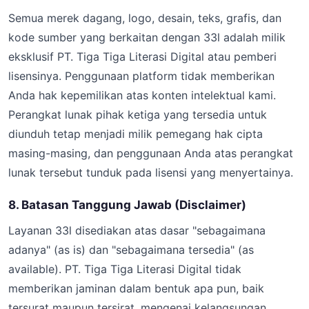
Semua merek dagang, logo, desain, teks, grafis, dan
kode sumber yang berkaitan dengan 33l adalah milik
eksklusif PT. Tiga Tiga Literasi Digital atau pemberi
lisensinya. Penggunaan platform tidak memberikan
Anda hak kepemilikan atas konten intelektual kami.
Perangkat lunak pihak ketiga yang tersedia untuk
diunduh tetap menjadi milik pemegang hak cipta
masing-masing, dan penggunaan Anda atas perangkat
lunak tersebut tunduk pada lisensi yang menyertainya.
8. Batasan Tanggung Jawab (Disclaimer)
Layanan 33l disediakan atas dasar "sebagaimana
adanya" (as is) dan "sebagaimana tersedia" (as
available). PT. Tiga Tiga Literasi Digital tidak
memberikan jaminan dalam bentuk apa pun, baik
tersurat maupun tersirat, mengenai kelangsungan