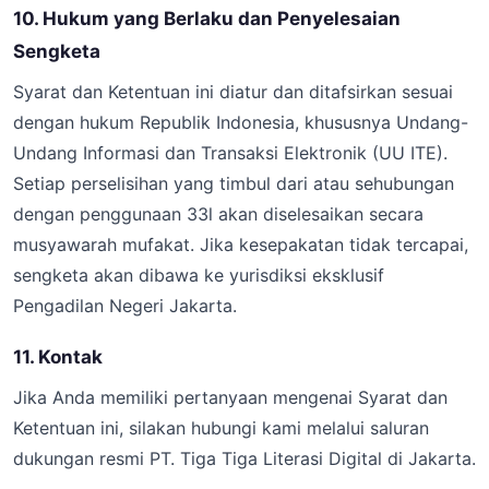
10. Hukum yang Berlaku dan Penyelesaian
Sengketa
Syarat dan Ketentuan ini diatur dan ditafsirkan sesuai
dengan hukum Republik Indonesia, khususnya Undang-
Undang Informasi dan Transaksi Elektronik (UU ITE).
Setiap perselisihan yang timbul dari atau sehubungan
dengan penggunaan 33l akan diselesaikan secara
musyawarah mufakat. Jika kesepakatan tidak tercapai,
sengketa akan dibawa ke yurisdiksi eksklusif
Pengadilan Negeri Jakarta.
11. Kontak
Jika Anda memiliki pertanyaan mengenai Syarat dan
Ketentuan ini, silakan hubungi kami melalui saluran
dukungan resmi PT. Tiga Tiga Literasi Digital di Jakarta.