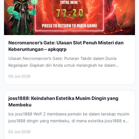
Necromancer’s Gate: Ulasan Slot Penuh Misteri dan
Keberuntungan – apkqqrp
Ulasan Necromancer’s Gate: Putaran Takdir dalam Dunia
Kegelapan Siapkan diri Anda untuk melangkah ke dalam
pusaran sihir terlarang dengan Necromancer’s...
06 Jun 2026
joss1888: Keindahan Estetika Musim Dingin yang
Membeku
Ice joss1888 Wolf 2 membawa pemain ke dalam lanskap musim
joss1888 dingin yang membeku, di mana estetika joss1888 es
mendominasi...
02 Jun 2026