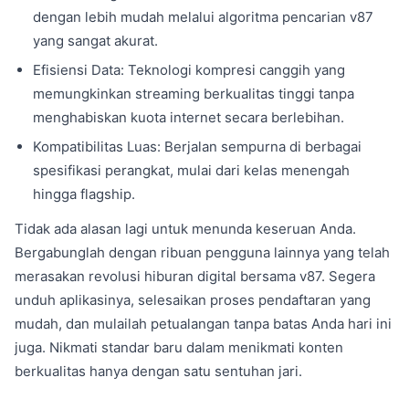
dengan lebih mudah melalui algoritma pencarian v87
yang sangat akurat.
Efisiensi Data: Teknologi kompresi canggih yang
memungkinkan streaming berkualitas tinggi tanpa
menghabiskan kuota internet secara berlebihan.
Kompatibilitas Luas: Berjalan sempurna di berbagai
spesifikasi perangkat, mulai dari kelas menengah
hingga flagship.
Tidak ada alasan lagi untuk menunda keseruan Anda.
Bergabunglah dengan ribuan pengguna lainnya yang telah
merasakan revolusi hiburan digital bersama v87. Segera
unduh aplikasinya, selesaikan proses pendaftaran yang
mudah, dan mulailah petualangan tanpa batas Anda hari ini
juga. Nikmati standar baru dalam menikmati konten
berkualitas hanya dengan satu sentuhan jari.